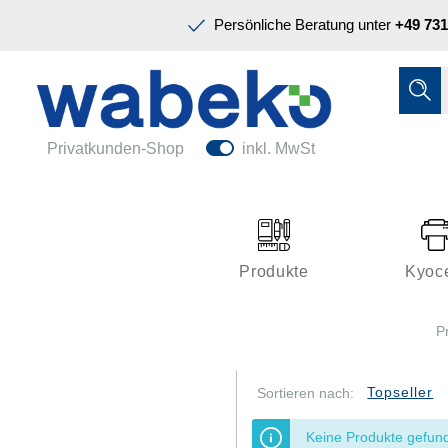
Präsentation & Planung
Persönliche Beratung unter
+49 731
Tinte & Toner
Schreiben & Korrigieren
Ordnen & Registrieren
Nützliches im Büro
Papiere & Blöcke
Privatkunden-Shop
inkl. MwSt
Technik & Zubehör
Büroeinrichtung
Kleben & Versenden
Produkte
Kyoc
Präsentation & Planung
P
Tinte & Toner
Schreiben & Korrigieren
Sortieren nach:
Nützliches im Büro
Keine Produkte gefun