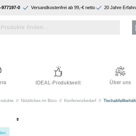
-977197-0
Versandkostenfrei ab 99,-€ netto
20 Jahre Erfahr
era
Über uns
IDEAL-Produktwelt
rodukte
//
Nützliches im Büro
//
Konferenzbedarf
//
Tischabfallbehält
den.