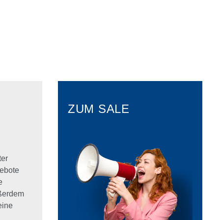
ZUM SALE
ter
ebote
e
ußerdem
eine