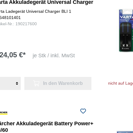
arta Akkuladegerät Universal Charger
rta Ladegerät Universal Charger BLI 1
648101401
tikel-Nr.: 190217600
24,05 €*
je Stk / inkl. MwSt
In den Warenkorb
nicht auf Lag
ärcher Akkuladegerät Battery Power+
8/60