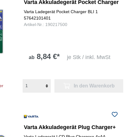
Varta Akkuladegerät Pocket Charger
Varta Ladegerät Pocket Charger BLI 1
57642101401
Artikel-Nr.: 190217500
8,84 €*
je Stk / inkl. MwSt
ab
In den Warenkorb
er
Varta Akkuladegerät Plug Charger+
Varta Ladegerät LCD Plug Charger+ 4xAA