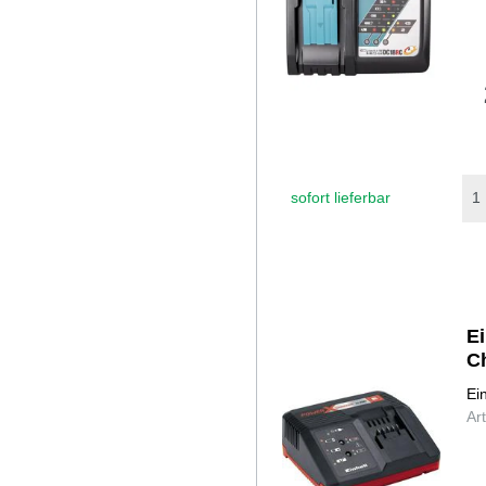
sofort lieferbar
E
C
Ei
Ar