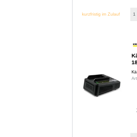
kurzfristig im Zulauf
K
1
Kä
Ar