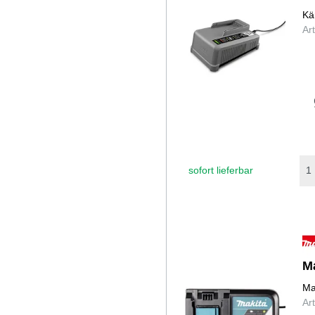
Kä
Ar
sofort lieferbar
M
Ma
Ar