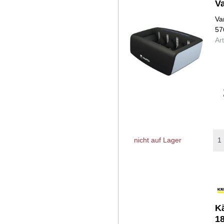
V
Va
57
Ar
nicht auf Lager
K
1