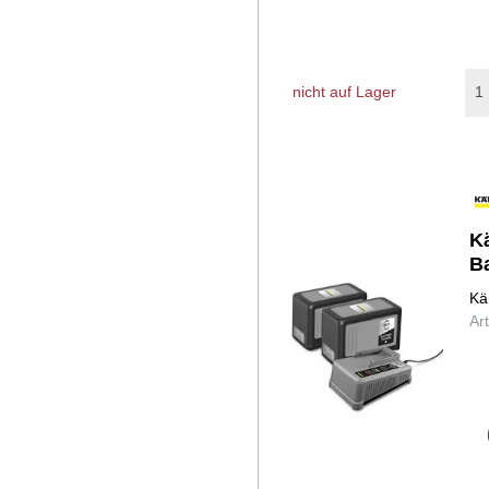
nicht auf Lager
Kä
B
Kä
Ar