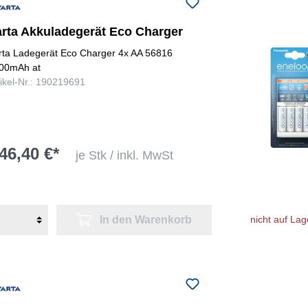
arta Akkuladegerät Eco Charger
rta Ladegerät Eco Charger 4x AA 56816
00mAh at
tikel-Nr.: 190219691
46,40 €*
je Stk / inkl. MwSt
In den Warenkorb
nicht auf Lag