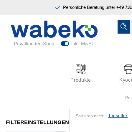
Präsentation & Planung
Persönliche Beratung unter
+49 731
Tinte & Toner
Schreiben & Korrigieren
Ordnen & Registrieren
Nützliches im Büro
Papiere & Blöcke
Privatkunden-Shop
inkl. MwSt
Technik & Zubehör
Büroeinrichtung
Kleben & Versenden
Produkte
Kyoc
Präsentation & Planung
Pro
Tinte & Toner
Schreiben & Korrigieren
Sortieren nach:
FILTEREINSTELLUNGEN
Nützliches im Büro