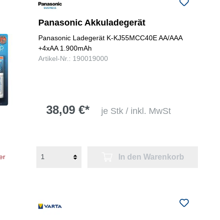
folgenden Nummer bei uns:
+49
0731 977197-0
Panasonic Akkuladegerät
Panasonic Ladegerät K-KJ55MCC40E AA/AAA
+4xAA 1.900mAh
Artikel-Nr.: 190019000
38,09 €*
je Stk / inkl. MwSt
In den Warenkorb
er