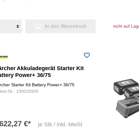
In den Warenkorb
nicht auf Lag
rcher Akkuladegerät Starter Kit
attery Power+ 36/75
rcher Starter Kit Battery Power+ 36/75
tikel-Nr.: 190026900
622,27 €*
je Stk / inkl. MwSt