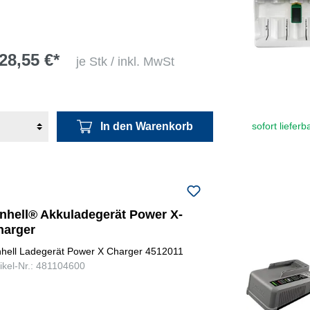
28,55 €*
je Stk / inkl. MwSt
In den Warenkorb
sofort lieferb
inhell® Akkuladegerät Power X-
harger
nhell Ladegerät Power X Charger 4512011
tikel-Nr.: 481104600