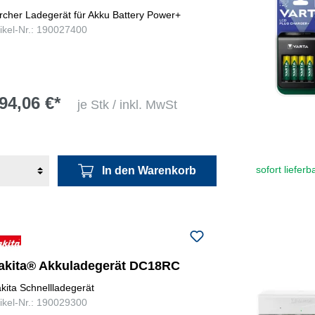
rcher Ladegerät für Akku Battery Power+
tikel-Nr.: 190027400
94,06 €*
je Stk / inkl. MwSt
sofort lieferb
In den Warenkorb
akita® Akkuladegerät DC18RC
kita Schnellladegerät
tikel-Nr.: 190029300