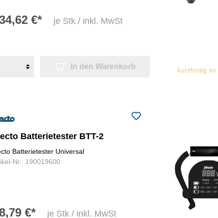
34,62 €*
je Stk / inkl. MwSt
In den Warenkorb
kurzfristig im
ecto Batterietester BTT-2
ecto Batterietester Universal
tikel-Nr.: 190019600
8,79 €*
je Stk / inkl. MwSt