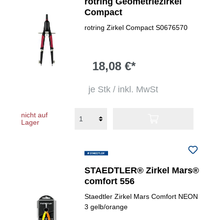
rotring Geometriezirkel
Compact
rotring Zirkel Compact S0676570
18,08 €*
je Stk / inkl. MwSt
nicht auf
Lager
STAEDTLER® Zirkel Mars®
comfort 556
Staedtler Zirkel Mars Comfort NEON
3 gelb/orange