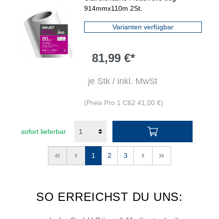
Rl./Pack.
914mmx110m 2St.
Varianten verfügbar
81,99 €*
je Stk / inkl. MwSt
(Preis Pro 1 C62 41,00 €)
sofort lieferbar
<<
<
1
2
3
>
>>
SO ERREICHST DU UNS: