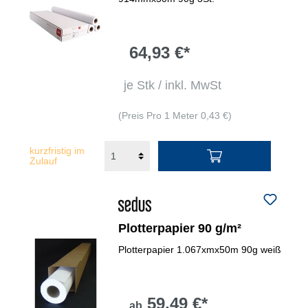
64,93 €*
je Stk / inkl. MwSt
(Preis Pro 1 Meter 0,43 €)
kurzfristig im
Zulauf
Plotterpapier 90 g/m²
Plotterpapier 1.067xmx50m 90g weiß
59,49 €*
ab