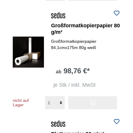
Großformatkopierpapier 80
g/m²
Großformatkopierpapier
84,1cmx175m 80g weiß
98,76 €*
ab
je Stk / inkl. MwSt
nicht auf
Lager