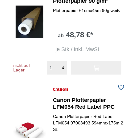
Plotterpapier 90 g/m²
Plotterpapier 61cmx45m 90g weiß
48,78 €*
ab
je Stk / inkl. MwSt
nicht auf
Lager
Canon Plotterpapier
LFM054 Red Label PPC
Canon Plotterpapier Red Label
LFM054 97003493 594mmx175m 2
St.