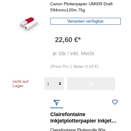
L)
Canon Plotterpapier IJM009 Draft
594mmx120m 75g
Varianten verfügbar
22,60 €*
je Stk / inkl. MwSt
(Preis Pro 1 Meter 0,19 €)
nicht auf
Lager
Clairefontaine
Inkjetplotterpapier Inkjet
Universal 80 g/m² 2
Clairefontaine Plotterrolle 80g