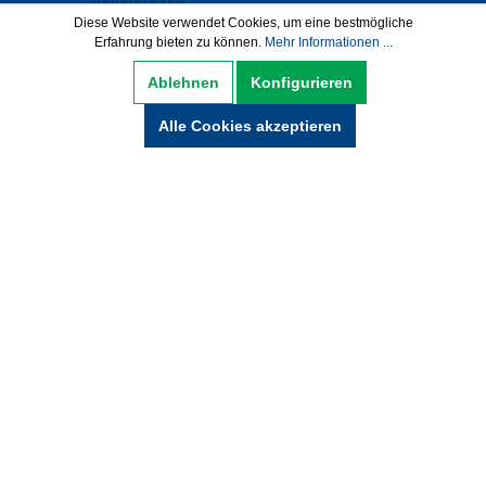
Diese Website verwendet Cookies, um eine bestmögliche
Erfahrung bieten zu können.
Mehr Informationen ...
Datenschutz
AGB
Impressum
Ablehnen
Konfigurieren
Widerrufsbelehrung
Alle Cookies akzeptieren
Hinweise zur Batterieentsorgung
Zahlung und Versand
* Alle Preise inkl. gesetzl. Mehrwertsteuer zzgl.
Versandkosten und ggf. Nachnamegebühren,
wenn nicht anders beschrieben.
© Copyright 2021 by wabeko GmbH Büro- &
Medientechnik - Alle Rechte vorbehalten.