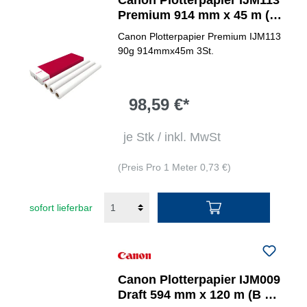
Canon Plotterpapier IJM113
Premium 914 mm x 45 m (B
x L) 3 St./Pack.
Canon Plotterpapier Premium IJM113
90g 914mmx45m 3St.
98,59 €*
je Stk / inkl. MwSt
(Preis Pro 1 Meter 0,73 €)
sofort lieferbar
Canon Plotterpapier IJM009
Draft 594 mm x 120 m (B x