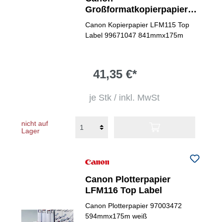
Großformatkopierpapier
Top Label LFM115
Canon Kopierpapier LFM115 Top
Label 99671047 841mmx175m
41,35 €*
je Stk / inkl. MwSt
nicht auf
Lager
Canon Plotterpapier
LFM116 Top Label
Canon Plotterpapier 97003472
594mmx175m weiß