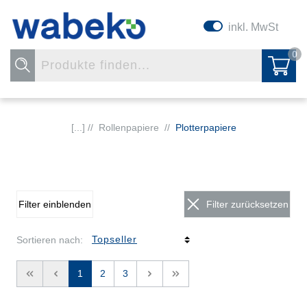
inkl. MwSt
0
[...] //
Rollenpapiere
//
Plotterpapiere
Filter einblenden
Filter zurücksetzen
Sortieren nach:
<<
<
1
2
3
>
>>