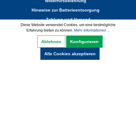
Widerrufsbelehrung
Hinweise zur Batterieentsorgung
Zahlung und Versand
Diese Website verwendet Cookies, um eine bestmögliche
Erfahrung bieten zu können.
Mehr Informationen ...
* Alle Preise inkl. gesetzl. Mehrwertsteuer zzgl.
Ablehnen
Konfigurieren
Versandkosten und ggf. Nachnamegebühren,
wenn nicht anders beschrieben.
Alle Cookies akzeptieren
© Copyright 2021 by wabeko GmbH Büro- &
Medientechnik - Alle Rechte vorbehalten.