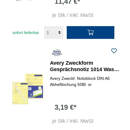
11,47 €*
je Stk / inkl. MwSt
sofort lieferbar
Avery Zweckform
Gesprächsnotiz 1014 Was
war inzwischen / Was ist zu
Avery Zweckf. Notizblock DIN A6
tun
Abheftlochung 50Bl. or
3,19 €*
je Stk / inkl. MwSt