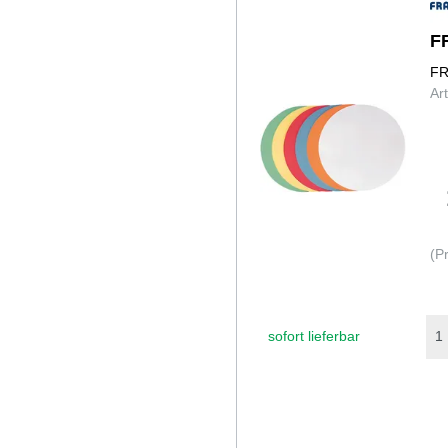
F
FR
Ar
(P
sofort lieferbar