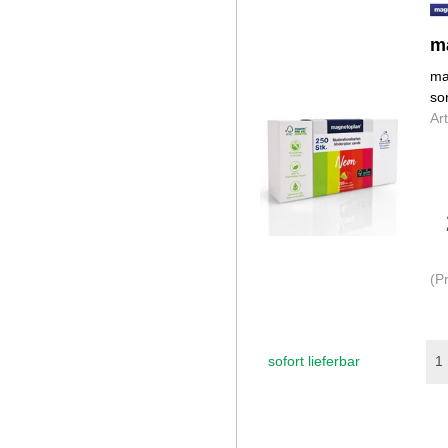
m
ma
so
Ar
(P
sofort lieferbar