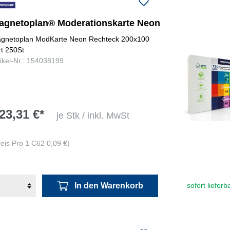
agnetoplan® Moderationskarte Neon
gnetoplan ModKarte Neon Rechteck 200x100
rt 250St
tikel-Nr.: 154038199
23,31 €*
je Stk / inkl. MwSt
reis Pro 1 C62 0,09 €)
In den Warenkorb
sofort lieferb