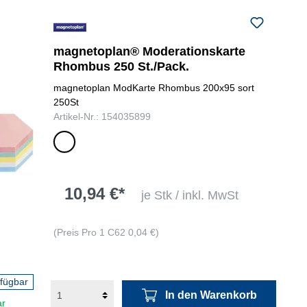
magnetoplan® Moderationskarte
Rhombus 250 St./Pack.
magnetoplan ModKarte Rhombus 200x95 sort
250St
Artikel-Nr.: 154035899
farbig
sortiert
10,94 €*
je Stk / inkl. MwSt
(Preis Pro 1 C62 0,04 €)
rfügbar
In den Warenkorb
ar