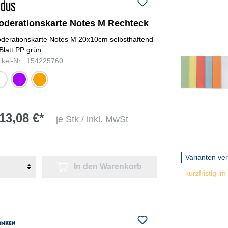
oderationskarte Notes M Rechteck
derationskarte Notes M 20x10cm selbsthaftend
Blatt PP grün
tikel-Nr.: 154225760
iß
lila
orange
13,08 €*
je Stk / inkl. MwSt
Varianten ve
In den Warenkorb
kurzfristig im