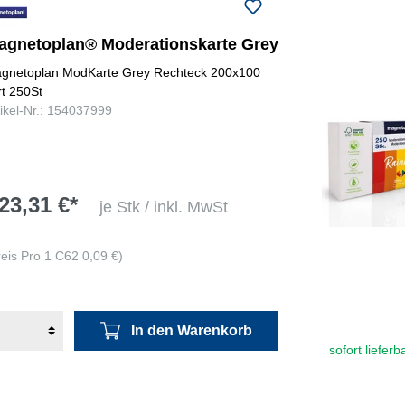
agnetoplan® Moderationskarte Grey
gnetoplan ModKarte Grey Rechteck 200x100
rt 250St
tikel-Nr.: 154037999
23,31 €*
je Stk / inkl. MwSt
reis Pro 1 C62 0,09 €)
In den Warenkorb
sofort lieferb