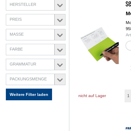
HERSTELLER
M
PREIS
Mo
95
MASSE
Ar
we
FARBE
GRAMMATUR
PACKUNGSMENGE
Weitere Filter laden
nicht auf Lager