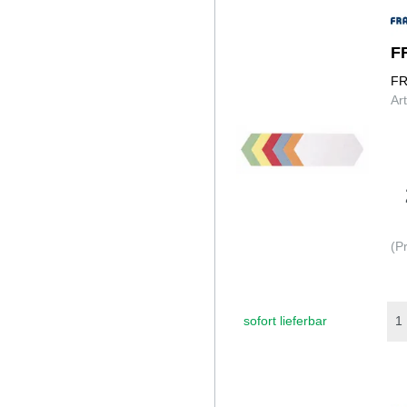
F
FR
Ar
(P
sofort lieferbar