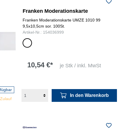
folgenden Nummer bei uns:
+49
Franken Moderationskarte
0731 977197-0
Franken Moderationskarte UMZE 1010 99
9,5x10,5cm sor. 100St.
Artikel-Nr.: 154036999
farbig
sortiert
10,54 €*
je Stk / inkl. MwSt
rfügbar
In den Warenkorb
 Zulauf