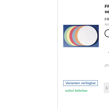
F
s
FR
Ar
far
sort
(P
Varianten verfügbar
sofort lieferbar