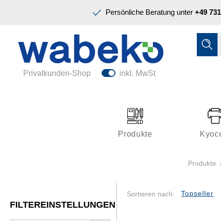
Präsentation & Planung
Persönliche Beratung unter
+49 731
Tinte & Toner
Schreiben & Korrigieren
Ordnen & Registrieren
Nützliches im Büro
Papiere & Blöcke
Privatkunden-Shop
inkl. MwSt
Technik & Zubehör
Büroeinrichtung
Kleben & Versenden
Produkte
Kyoc
Präsentation & Planung
Produkte
Tinte & Toner
Schreiben & Korrigieren
Sortieren nach:
FILTEREINSTELLUNGEN
Nützliches im Büro