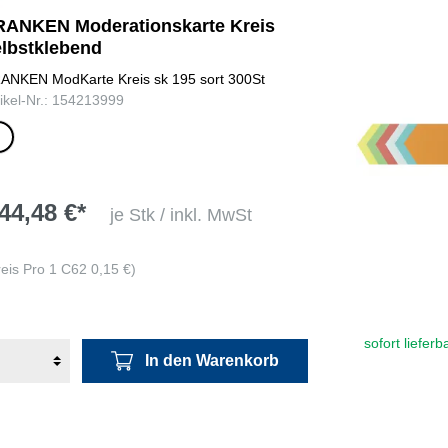
RANKEN Moderationskarte Kreis
elbstklebend
ANKEN ModKarte Kreis sk 195 sort 300St
tikel-Nr.: 154213999
big
iert
44,48 €*
je Stk / inkl. MwSt
reis Pro 1 C62 0,15 €)
sofort lieferb
In den Warenkorb