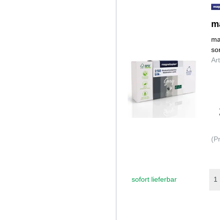
m
ma
so
Ar
(P
sofort lieferbar