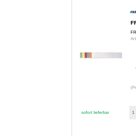
F
FR
Ar
(P
sofort lieferbar