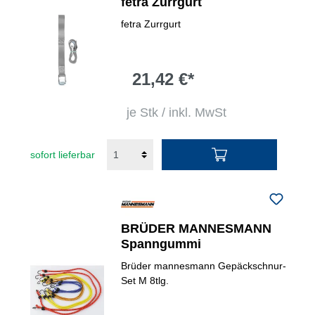
fetra Zurrgurt
fetra Zurrgurt
21,42 €*
je Stk / inkl. MwSt
sofort lieferbar
BRÜDER MANNESMANN
Spanngummi
Brüder mannesmann Gepäckschnur-
Set M 8tlg.