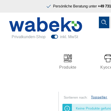
Präsentation & Planung
Persönliche Beratung unter
+49 731
Tinte & Toner
Schreiben & Korrigieren
Ordnen & Registrieren
Nützliches im Büro
Papiere & Blöcke
Privatkunden-Shop
inkl. MwSt
Technik & Zubehör
Büroeinrichtung
Kleben & Versenden
Produkte
Kyoc
Präsentation & Planung
Tinte & Toner
Schreiben & Korrigieren
Sortieren nach:
Nützliches im Büro
Keine Produkte gefun