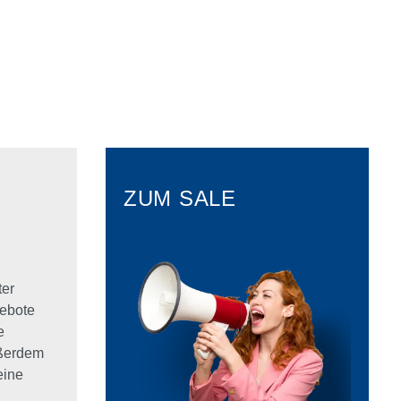
ZUM SALE
ter
ebote
e
ußerdem
eine