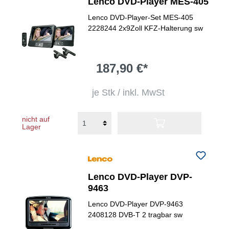
Lenco DVD-Player MES-405
Lenco DVD-Player-Set MES-405
2228244 2x9Zoll KFZ-Halterung sw
187,90 €*
je Stk / inkl. MwSt
nicht auf
Lager
Lenco DVD-Player DVP-
9463
Lenco DVD-Player DVP-9463
2408128 DVB-T 2 tragbar sw