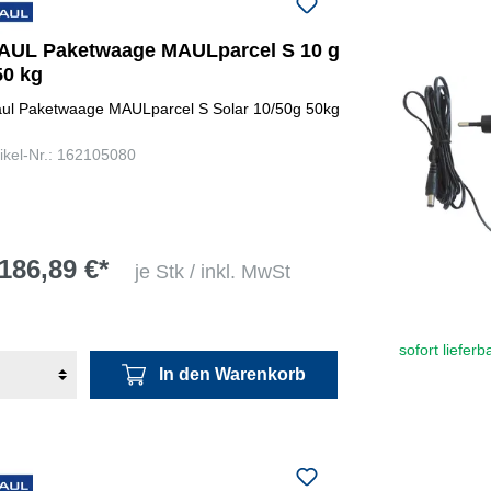
AUL Paketwaage MAULparcel S 10 g
50 kg
ul Paketwaage MAULparcel S Solar 10/50g 50kg
tikel-Nr.: 162105080
186,89 €*
je Stk / inkl. MwSt
sofort lieferb
In den Warenkorb