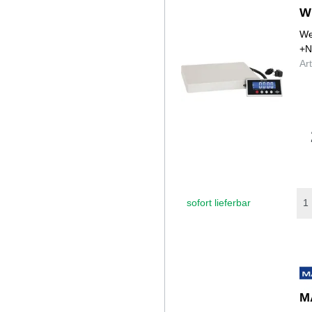
W
We
+N
Ar
sofort lieferbar
M