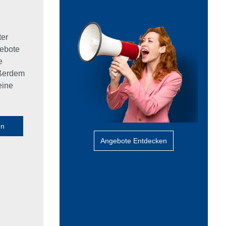
ter
ebote
e
ußerdem
eine
en
Angebote Entdecken