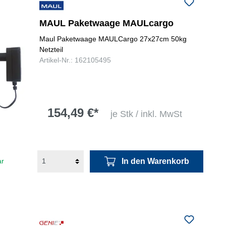
folgenden Nummer bei uns:
+49
0731 977197-0
MAUL Paketwaage MAULcargo
Maul Paketwaage MAULCargo 27x27cm 50kg
Netzteil
Artikel-Nr.: 162105495
154,49 €*
je Stk / inkl. MwSt
In den Warenkorb
ar