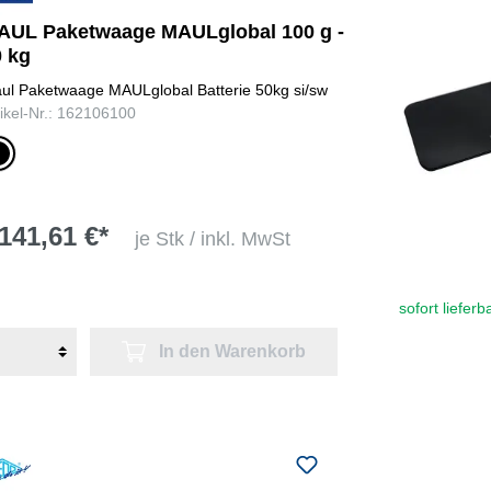
AUL Paketwaage MAULglobal 100 g -
0 kg
ul Paketwaage MAULglobal Batterie 50kg si/sw
tikel-Nr.: 162106100
/silber
141,61 €*
je Stk / inkl. MwSt
sofort lieferb
In den Warenkorb