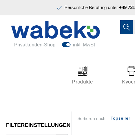
Präsentation & Planung
Persönliche Beratung unter
+49 731
Tinte & Toner
Schreiben & Korrigieren
Ordnen & Registrieren
Nützliches im Büro
Papiere & Blöcke
Privatkunden-Shop
inkl. MwSt
Technik & Zubehör
Büroeinrichtung
Kleben & Versenden
Produkte
Kyoc
Präsentation & Planung
Tinte & Toner
Schreiben & Korrigieren
Sortieren nach:
FILTEREINSTELLUNGEN
Nützliches im Büro