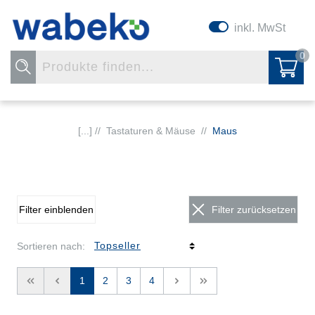
inkl. MwSt
0
[...] //
Tastaturen & Mäuse
//
Maus
Filter einblenden
Filter zurücksetzen
Sortieren nach:
<<
<
1
2
3
4
>
>>