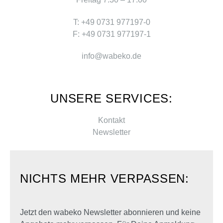
T: +49 0731 977197-0
F: +49 0731 977197-1
info@wabeko.de
UNSERE SERVICES:
Kontakt
Newsletter
NICHTS MEHR VERPASSEN:
Jetzt den wabeko Newsletter abonnieren und keine