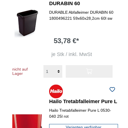
DURABIN 60
DURABLE Abfalleimer DURABIN 60
1800496221 59x60x28,2cm 60l sw
53,78 €*
je Stk / inkl. MwSt
nicht auf
Lager
Hailo Tretabfalleimer Pure L
Hailo Tretabfalleimer Pure L 0530-
040 25l rot
Varianten verfügbar