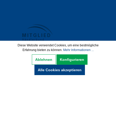
Diese Website verwendet Cookies, um eine bestmögliche
Erfahrung bieten zu können.
Mehr Informationen ...
Datenschutz
AGB
Impressum
Ablehnen
Konfigurieren
Widerrufsbelehrung
Alle Cookies akzeptieren
Hinweise zur Batterieentsorgung
Zahlung und Versand
* Alle Preise inkl. gesetzl. Mehrwertsteuer zzgl.
Versandkosten und ggf. Nachnamegebühren,
wenn nicht anders beschrieben.