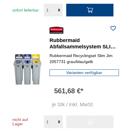
sofort lieferbar
Rubbermaid
Abfallsammelsystem SLIM
JIM® RECYCLING
Rubbermaid Recyclingset Slim Jim
2057731 grau/blau/gelb
Varianten verfügbar
561,68 €*
je Stk / inkl. MwSt
nicht auf
Lager