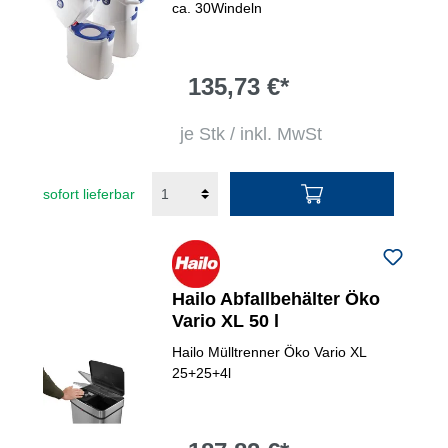
ca. 30Windeln
135,73 €*
je Stk / inkl. MwSt
sofort lieferbar
Hailo Abfallbehälter Öko
Vario XL 50 l
Hailo Mülltrenner Öko Vario XL
25+25+4l