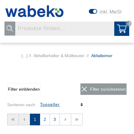
inkl. MwSt
0
[...] //
Abfallbehälter & Müllbeutel
//
Abfalleimer
Filter einblenden
Filter zurücksetzen
Sortieren nach:
<<
<
1
2
3
>
>>