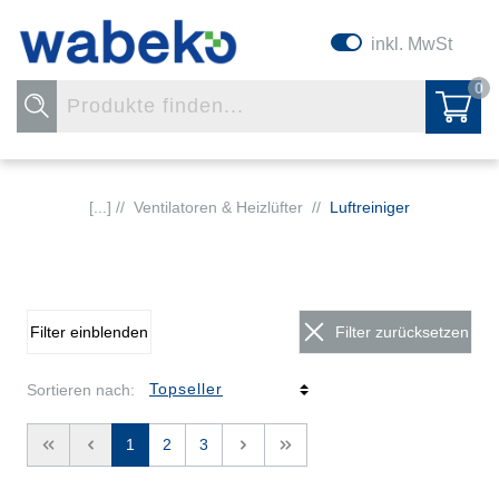
inkl. MwSt
0
[...] //
Ventilatoren & Heizlüfter
//
Luftreiniger
Filter einblenden
Filter zurücksetzen
Sortieren nach:
<<
<
1
2
3
>
>>