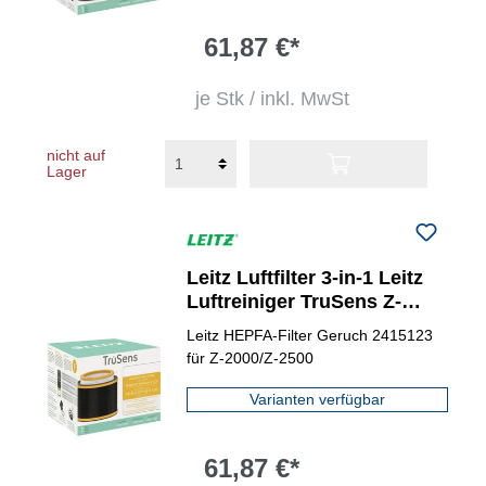
61,87 €*
je Stk / inkl. MwSt
nicht auf
Lager
Leitz Luftfilter 3-in-1 Leitz
Luftreiniger TruSens Z-
2000, Z-2500
Leitz HEPFA-Filter Geruch 2415123
für Z-2000/Z-2500
Varianten verfügbar
61,87 €*