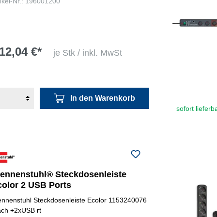
tikel-Nr.: 196001200
12,04 €*
je Stk / inkl. MwSt
In den Warenkorb
sofort lieferb
rennenstuhl® Steckdosenleiste
color 2 USB Ports
ennenstuhl Steckdosenleiste Ecolor 1153240076
ach +2xUSB rt