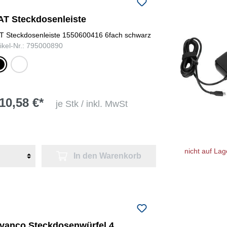
AT Steckdosenleiste
T Steckdosenleiste 1550600416 6fach schwarz
tikel-Nr.: 795000890
warz
weiß
10,58 €*
je Stk / inkl. MwSt
nicht auf Lag
In den Warenkorb
ivanco Steckdosenwürfel 4