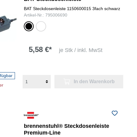
BAT Steckdosenleiste 1150600015 3fach schwarz
Artikel-Nr.: 795006690
schwarz
weiß
5,58 €*
je Stk / inkl. MwSt
rfügbar
In den Warenkorb
er
brennenstuhl® Steckdosenleiste
Premium-Line