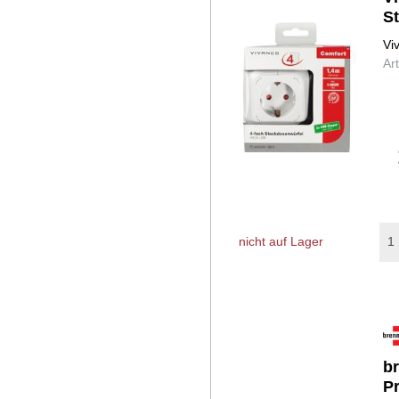
S
Vi
Ar
nicht auf Lager
b
P