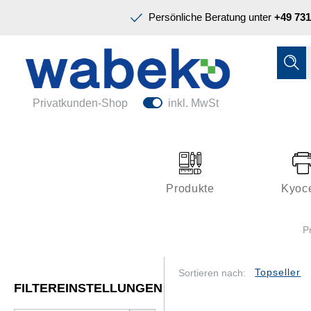
Präsentation & Planung
Persönliche Beratung unter
+49 731
Tinte & Toner
Schreiben & Korrigieren
Ordnen & Registrieren
Nützliches im Büro
Papiere & Blöcke
Privatkunden-Shop
inkl. MwSt
Technik & Zubehör
Büroeinrichtung
Kleben & Versenden
Produkte
Kyoc
Präsentation & Planung
P
Tinte & Toner
Schreiben & Korrigieren
Sortieren nach:
FILTEREINSTELLUNGEN
Nützliches im Büro