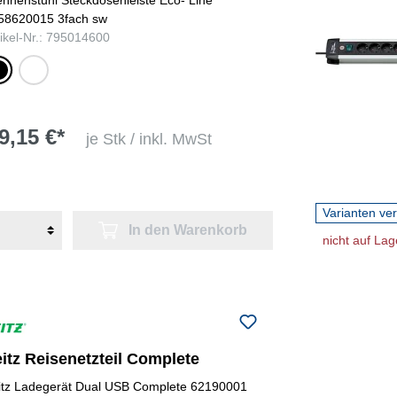
58620015 3fach sw
tikel-Nr.: 795014600
warz
weiß
9,15 €*
je Stk / inkl. MwSt
Varianten ve
In den Warenkorb
nicht auf Lag
itz Reisenetzteil Complete
itz Ladegerät Dual USB Complete 62190001