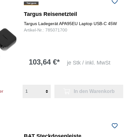
folgenden Nummer bei uns:
+49
0731 977197-0
Targus Reisenetzteil
Targus Ladegerät APA95EU Laptop USB-C 45W
Artikel-Nr.: 785071700
103,64 €*
je Stk / inkl. MwSt
In den Warenkorb
er
BAT Steckdosenleiste