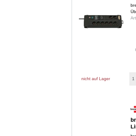
br
Üb
Ar
nicht auf Lager
b
L
br