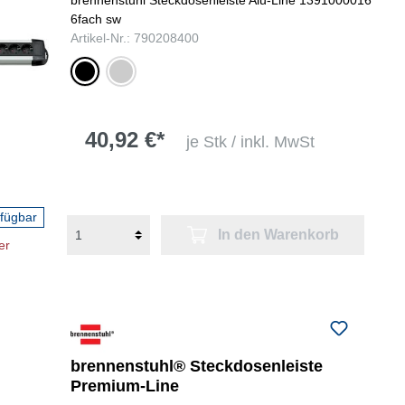
6fach sw
Artikel-Nr.: 790208400
schwarz/silber
silber/schwarz
40,92 €*
je Stk / inkl. MwSt
rfügbar
In den Warenkorb
er
brennenstuhl® Steckdosenleiste
Premium-Line