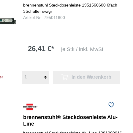
brennenstuhl Steckdosenleiste 1951560600 6fach
3Schalter sw/gr
Artikel-Nr.: 795011600
26,41 €*
je Stk / inkl. MwSt
In den Warenkorb
er
brennenstuhl® Steckdosenleiste Alu-
Line
brennenstuhl Steckdosenleiste Alu-Line 1391000016