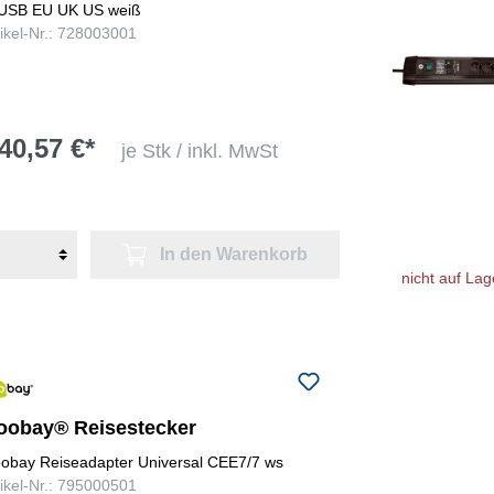
USB EU UK US weiß
tikel-Nr.: 728003001
40,57 €*
je Stk / inkl. MwSt
In den Warenkorb
nicht auf Lag
oobay® Reisestecker
obay Reiseadapter Universal CEE7/7 ws
tikel-Nr.: 795000501