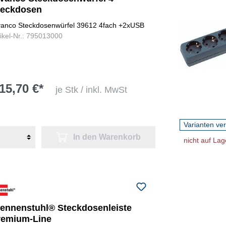
teckdosen
vanco Steckdosenwürfel 39612 4fach +2xUSB
tikel-Nr.: 795013000
15,70 €*
je Stk / inkl. MwSt
Varianten ve
In den Warenkorb
nicht auf Lag
rennenstuhl® Steckdosenleiste
remium-Line