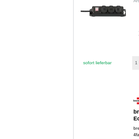
Ar
sofort lieferbar
b
E
br
4f