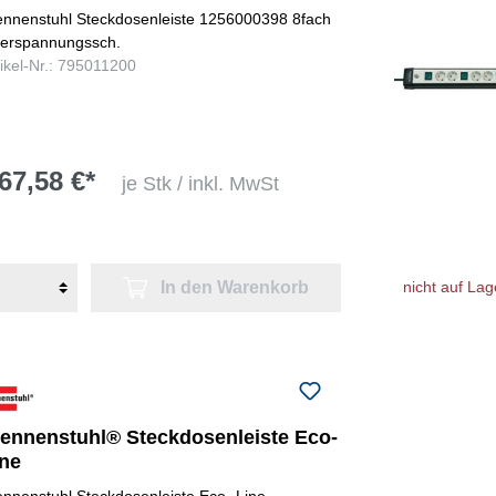
ennenstuhl Steckdosenleiste 1256000398 8fach
erspannungssch.
tikel-Nr.: 795011200
67,58 €*
je Stk / inkl. MwSt
In den Warenkorb
nicht auf Lag
rennenstuhl® Steckdosenleiste Eco-
ine
ennenstuhl Steckdosenleiste Eco- Line