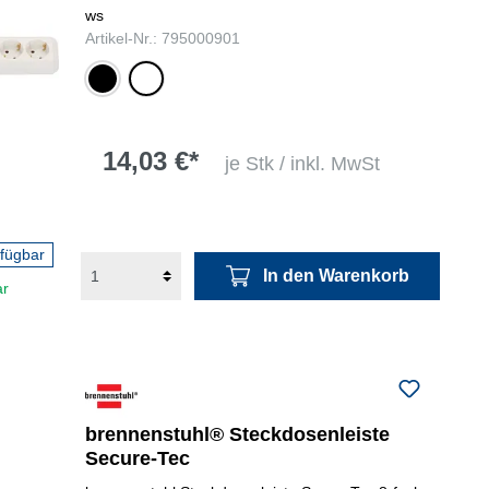
ws
Artikel-Nr.: 795000901
schwarz
weiß
14,03 €*
je Stk / inkl. MwSt
rfügbar
In den Warenkorb
ar
brennenstuhl® Steckdosenleiste
Secure-Tec