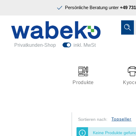
Präsentation & Planung
Persönliche Beratung unter
+49 731
Tinte & Toner
Schreiben & Korrigieren
Ordnen & Registrieren
Nützliches im Büro
Papiere & Blöcke
Privatkunden-Shop
inkl. MwSt
Technik & Zubehör
Büroeinrichtung
Kleben & Versenden
Produkte
Kyoc
Präsentation & Planung
Tinte & Toner
Schreiben & Korrigieren
Sortieren nach:
Nützliches im Büro
Keine Produkte gefun