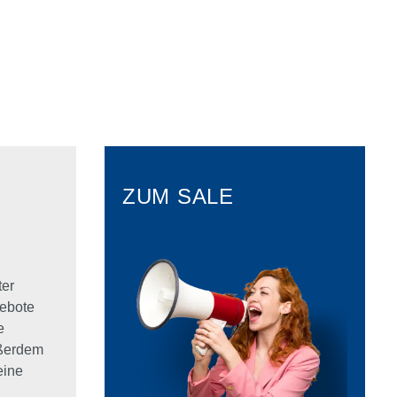
ZUM SALE
ter
ebote
e
ußerdem
eine