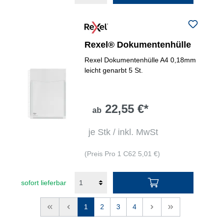
Rexel® Dokumentenhülle
Rexel Dokumentenhülle A4 0,18mm
leicht genarbt 5 St.
22,55 €*
ab
je Stk / inkl. MwSt
(Preis Pro 1 C62 5,01 €)
sofort lieferbar
<<
<
1
2
3
4
>
>>