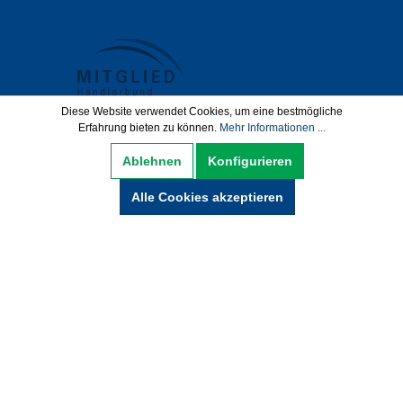
Diese Website verwendet Cookies, um eine bestmögliche
Erfahrung bieten zu können.
Mehr Informationen ...
Datenschutz
AGB
Impressum
Ablehnen
Konfigurieren
Widerrufsbelehrung
Alle Cookies akzeptieren
Hinweise zur Batterieentsorgung
Zahlung und Versand
* Alle Preise inkl. gesetzl. Mehrwertsteuer zzgl.
Versandkosten und ggf. Nachnamegebühren,
wenn nicht anders beschrieben.
© Copyright 2021 by wabeko GmbH Büro- &
Medientechnik - Alle Rechte vorbehalten.