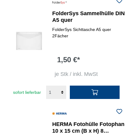
FolderSys Sammelhülle DIN
A5 quer
FolderSys Sichttasche A5 quer
2Fächer
1,50 €*
je Stk / inkl. MwSt
sofort lieferbar
HERMA Fotohülle Fotophan
10 x 15 cm (B x H) 8