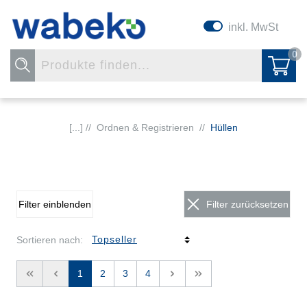
inkl. MwSt
0
[...] //
Ordnen & Registrieren
//
Hüllen
Filter einblenden
Filter zurücksetzen
Sortieren nach:
<<
<
1
2
3
4
>
>>